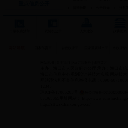
重点信息公开
捐赠救助
公告通知
扶贫
市级权责清单
双随机公示
人大建议
政协提案
网站导航
国家部委
省级政府
国家重要城市
市政府部
网站地图
|
关于我们
|
Rss订阅服务
|
诚聘英才
主办：海口市人民政府办公厅 承办：海口市信
海口市信息中心规划设计并技术实现 网站技术支持电
网站违法和不良信息举报电话：0898-6871000
12345
琼ICP备17005283号
琼公网安备46010002000008
bet365365用址网站： http://www.sunshuc
http://zffwzx.haikou.gov.cn/